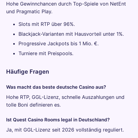
Hohe Gewinnchancen durch Top-Spiele von NetEnt
und Pragmatic Play.
Slots mit RTP über 96%.
Blackjack-Varianten mit Hausvorteil unter 1%.
Progressive Jackpots bis 1 Mio. €.
Turniere mit Preispools.
Häufige Fragen
Was macht das beste deutsche Casino aus?
Hohe RTP, GGL-Lizenz, schnelle Auszahlungen und
tolle Boni definieren es.
Ist Quest Casino Rooms legal in Deutschland?
Ja, mit GGL-Lizenz seit 2026 vollständig reguliert.