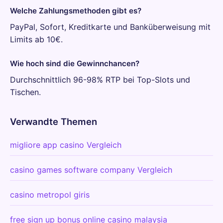
Welche Zahlungsmethoden gibt es?
PayPal, Sofort, Kreditkarte und Banküberweisung mit
Limits ab 10€.
Wie hoch sind die Gewinnchancen?
Durchschnittlich 96-98% RTP bei Top-Slots und
Tischen.
Verwandte Themen
migliore app casino Vergleich
casino games software company Vergleich
casino metropol giris
free sign up bonus online casino malaysia