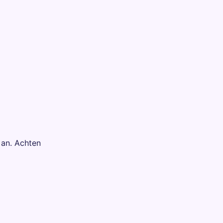
 an. Achten