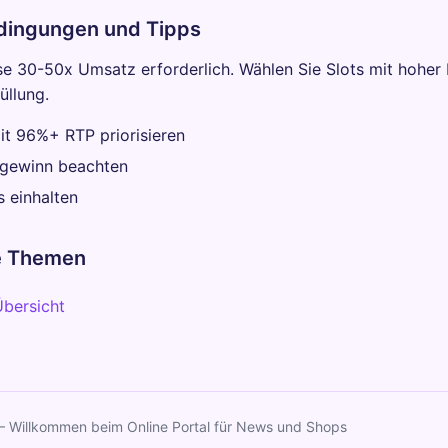
ingungen und Tipps
e 30-50x Umsatz erforderlich. Wählen Sie Slots mit hoher 
üllung.
it 96%+ RTP priorisieren
gewinn beachten
s einhalten
e Themen
Übersicht
 Willkommen beim Online Portal für News und Shops