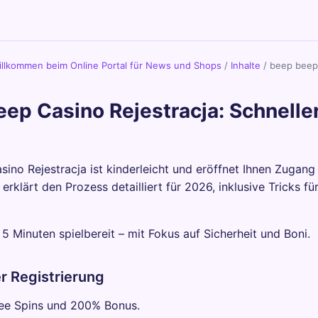
llkommen beim Online Portal für News und Shops
/
Inhalte
/
beep beep
ep Casino Rejestracja: Schnelle
ino Rejestracja ist kinderleicht und eröffnet Ihnen Zugang
 erklärt den Prozess detailliert für 2026, inklusive Tricks fü
 5 Minuten spielbereit – mit Fokus auf Sicherheit und Boni.
er Registrierung
ree Spins und 200% Bonus.