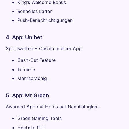
King’s Welcome Bonus
Schnelles Laden
Push-Benachrichtigungen
4. App: Unibet
Sportwetten + Casino in einer App.
Cash-Out Feature
Turniere
Mehrsprachig
5. App: Mr Green
Awarded App mit Fokus auf Nachhaltigkeit.
Green Gaming Tools
Höchste RTP