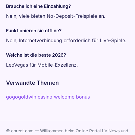
Brauche ich eine Einzahlung?
Nein, viele bieten No-Deposit-Freispiele an.
Funktionieren sie offline?
Nein, Internetverbindung erforderlich für Live-Spiele.
Welche ist die beste 2026?
LeoVegas für Mobile-Exzellenz.
Verwandte Themen
gogogoldwin casino welcome bonus
© corect.com — Willkommen beim Online Portal für News und