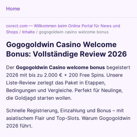
Home
corect.com — Willkommen beim Online Portal für News und
Shops
/
Inhalte
/
gogogoldwin casino welcome bonus
Gogogoldwin Casino Welcome
Bonus: Vollständige Review 2026
Der
Gogogoldwin Casino welcome bonus
begeistert
2026 mit bis zu 2.000 € + 200 Free Spins. Unsere
Liste-Review zerlegt das Paket in Etappen,
Bedingungen und Vergleiche. Perfekt für Neulinge,
die Goldjagd starten wollen.
Schnelle Registrierung, Einzahlung und Bonus – mit
asiatischem Flair und Top-Slots. Warum Gogogoldwin
2026 führt.