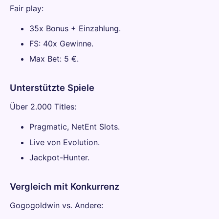
Fair play:
35x Bonus + Einzahlung.
FS: 40x Gewinne.
Max Bet: 5 €.
Unterstützte Spiele
Über 2.000 Titles:
Pragmatic, NetEnt Slots.
Live von Evolution.
Jackpot-Hunter.
Vergleich mit Konkurrenz
Gogogoldwin vs. Andere: