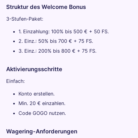
Struktur des Welcome Bonus
3-Stufen-Paket:
1. Einzahlung: 100% bis 500 € + 50 FS.
2. Einz.: 50% bis 700 € + 75 FS.
3. Einz.: 200% bis 800 € + 75 FS.
Aktivierungsschritte
Einfach:
Konto erstellen.
Min. 20 € einzahlen.
Code GOGO nutzen.
Wagering-Anforderungen