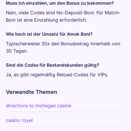
Muss ich einzahlen, um den Bonus zu bekommen?
Nein, viele Codes sind No-Deposit-Boni. Für Match-
Boni ist eine Einzahlung erforderlich.
Wie hoch ist der Umsatz für Amok Boni?
Typischerweise 35x den Bonusbetrag innerhalb von
30 Tagen.
Sind die Codes für Bestandskunden gültig?
Ja, es gibt regelmäßig Reload-Codes für VIPs.
Verwandte Themen
directions to mohegan casino
casino royel