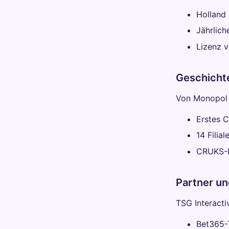
Holland
Jährlic
Lizenz 
Geschicht
Von Monopol 
Erstes 
14 Filia
CRUKS-I
Partner un
TSG Interacti
Bet365-