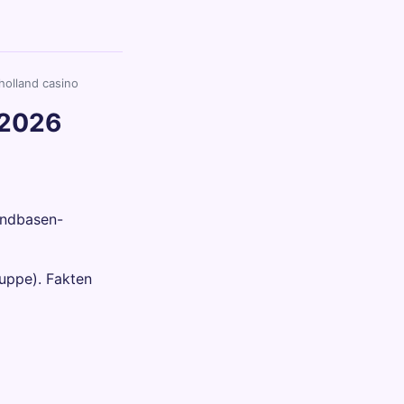
 holland casino
 2026
andbasen-
uppe). Fakten