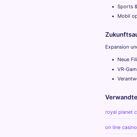
Sports 
Mobil op
Zukunftsa
Expansion und
Neue Fil
VR-Gami
Verantwo
Verwandt
royal planet c
on line casin