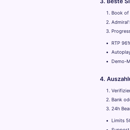
3. Beste S
Book of 
Admiral'
Progress
RTP 96
Autopla
Demo-M
4. Auszahl
Verifizi
Bank od
24h Bea
Limits 
Support