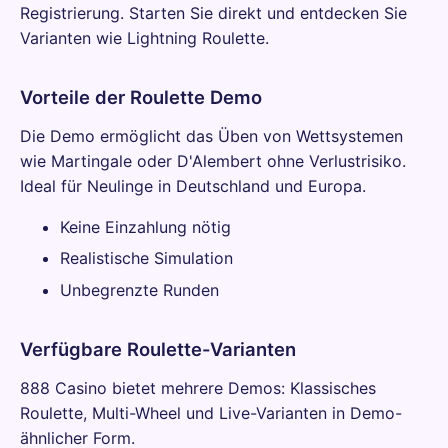
Registrierung. Starten Sie direkt und entdecken Sie
Varianten wie Lightning Roulette.
Vorteile der Roulette Demo
Die Demo ermöglicht das Üben von Wettsystemen
wie Martingale oder D'Alembert ohne Verlustrisiko.
Ideal für Neulinge in Deutschland und Europa.
Keine Einzahlung nötig
Realistische Simulation
Unbegrenzte Runden
Verfügbare Roulette-Varianten
888 Casino bietet mehrere Demos: Klassisches
Roulette, Multi-Wheel und Live-Varianten in Demo-
ähnlicher Form.