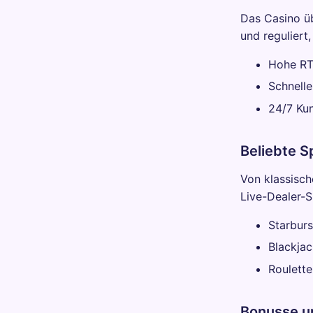
Das Casino üb
und reguliert
Hohe RT
Schnelle
24/7 Ku
Beliebte S
Von klassisch
Live-Dealer-S
Starburs
Blackjac
Roulette
Bonusse u