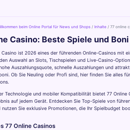
llkommen beim Online Portal für News und Shops
/
Inhalte
/
77 online 
ne Casino: Beste Spiele und Bon
 Casino ist 2026 eines der führenden Online-Casinos mit ei
en Auswahl an Slots, Tischspielen und Live-Casino-Option
hohe Auszahlungsquote, schnelle Auszahlungen und attrakt
ni. Ob Sie Neuling oder Profi sind, hier finden Sie alles f
ons.
r Technologie und mobiler Kompatibilität bietet 77 Online 
ebnis auf jedem Gerät. Entdecken Sie Top-Spiele von führe
 nutzen Sie exklusive Promotionen, die Ihr Spielbudget boo
es 77 Online Casinos