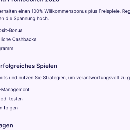
erhalten einen 100% Willkommensbonus plus Freispiele. Re
en die Spannung hoch.
sit-Bonus
liche Cashbacks
ogramm
erfolgreiches Spielen
mits und nutzen Sie Strategien, um verantwortungsvoll zu 
l-Management
di testen
n folgen
ragen