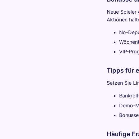
Neue Spieler 
Aktionen halt
No-Depo
Wöchent
VIP-Pr
Tipps für 
Setzen Sie Li
Bankrol
Demo-Mo
Bonusse
Häufige F