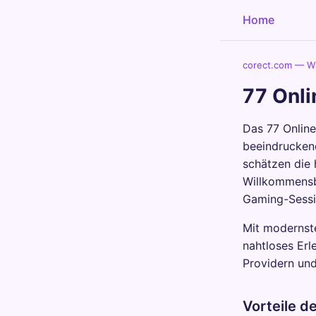
Home
corect.com — Wi
77 Onli
Das 77 Online
beeindruckend
schätzen die 
Willkommensbo
Gaming-Sessi
Mit modernste
nahtloses Erl
Providern und
Vorteile d