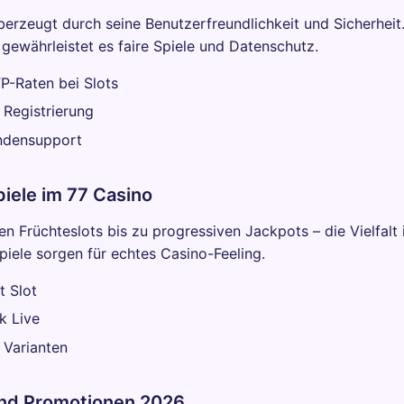
erzeugt durch seine Benutzerfreundlichkeit und Sicherheit.
, gewährleistet es faire Spiele und Datenschutz.
P-Raten bei Slots
 Registrierung
ndensupport
piele im 77 Casino
en Früchteslots bis zu progressiven Jackpots – die Vielfalt 
piele sorgen für echtes Casino-Feeling.
t Slot
k Live
 Varianten
nd Promotionen 2026