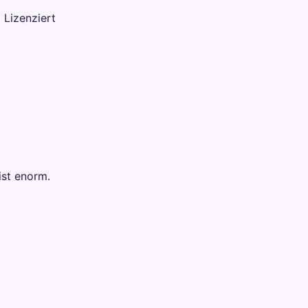
 Lizenziert
ist enorm.