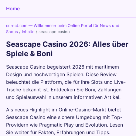
Home
corect.com — Willkommen beim Online Portal für News und
Shops
/
Inhalte
/
seascape casino
Seascape Casino 2026: Alles über
Spiele & Boni
Seascape Casino begeistert 2026 mit maritimem
Design und hochwertigen Spielen. Diese Review
beleuchtet die Plattform, die für ihre Slots und Live-
Tische bekannt ist. Entdecken Sie Boni, Zahlungen
und Spielauswahl in unserem informativen Artikel.
Als neues Highlight im Online-Casino-Markt bietet
Seascape Casino eine sichere Umgebung mit Top-
Providern wie Pragmatic Play und Evolution. Lesen
Sie weiter für Fakten, Erfahrungen und Tipps.