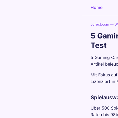
Home
corect.com — Wi
5 Gamin
Test
5 Gaming Casi
Artikel beleuc
Mit Fokus auf
Lizenziert in 
Spielauswa
Über 500 Spie
Raten bis 98%