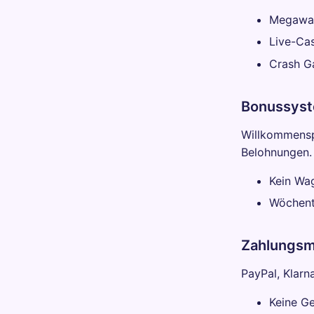
Megaway
Live-Ca
Crash 
Bonussyst
Willkommenspa
Belohnungen.
Kein Wag
Wöchent
Zahlungsm
PayPal, Klarn
Keine G