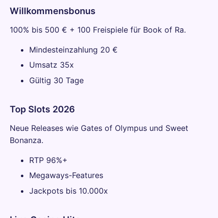
Willkommensbonus
100% bis 500 € + 100 Freispiele für Book of Ra.
Mindesteinzahlung 20 €
Umsatz 35x
Gültig 30 Tage
Top Slots 2026
Neue Releases wie Gates of Olympus und Sweet
Bonanza.
RTP 96%+
Megaways-Features
Jackpots bis 10.000x