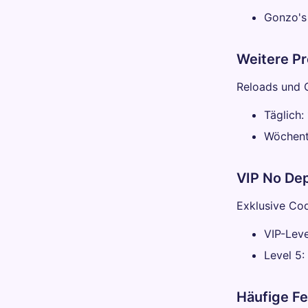
Gonzo's
Weitere P
Reloads und 
Täglich
Wöchentl
VIP No De
Exklusive Cod
VIP-Leve
Level 5:
Häufige F