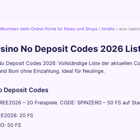
llkommen beim Online Portal für News und Shops
/
Inhalte
/
woo casino
sino No Deposit Codes 2026 Lis
 Deposit Codes 2026: Vollständige Liste der aktuellen Co
und Boni ohne Einzahlung. Ideal für Neulinge.
o Deposit Codes
E2026 – 20 Freispiele. CODE: SPINZERO – 50 FS auf Star
E2026: 20 FS
O: 50 FS