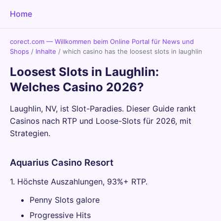
Home
corect.com — Willkommen beim Online Portal für News und
Shops
/
Inhalte
/
which casino has the loosest slots in laughlin
Loosest Slots in Laughlin:
Welches Casino 2026?
Laughlin, NV, ist Slot-Paradies. Dieser Guide rankt
Casinos nach RTP und Loose-Slots für 2026, mit
Strategien.
Aquarius Casino Resort
1. Höchste Auszahlungen, 93%+ RTP.
Penny Slots galore
Progressive Hits