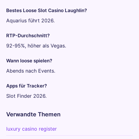
Bestes Loose Slot Casino Laughlin?
Aquarius führt 2026.
RTP-Durchschnitt?
92-95%, höher als Vegas.
Wann loose spielen?
Abends nach Events.
Apps für Tracker?
Slot Finder 2026.
Verwandte Themen
luxury casino register