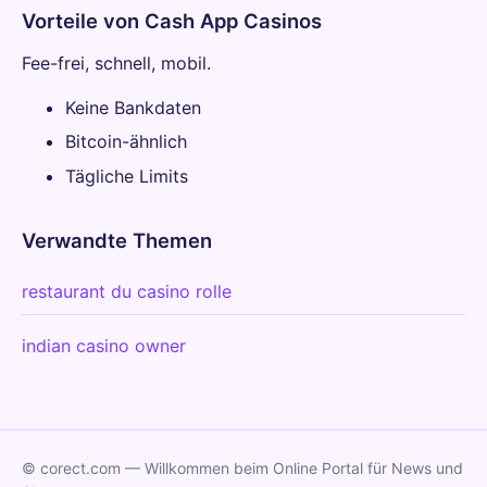
Vorteile von Cash App Casinos
Fee-frei, schnell, mobil.
Keine Bankdaten
Bitcoin-ähnlich
Tägliche Limits
Verwandte Themen
restaurant du casino rolle
indian casino owner
© corect.com — Willkommen beim Online Portal für News und