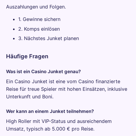
Auszahlungen und Folgen.
1. Gewinne sichern
2. Komps einlösen
3. Nächstes Junket planen
Häufige Fragen
Was ist ein Casino Junket genau?
Ein Casino Junket ist eine vom Casino finanzierte
Reise für treue Spieler mit hohen Einsätzen, inklusive
Unterkunft und Boni.
Wer kann an einem Junket teilnehmen?
High Roller mit VIP-Status und ausreichendem
Umsatz, typisch ab 5.000 € pro Reise.