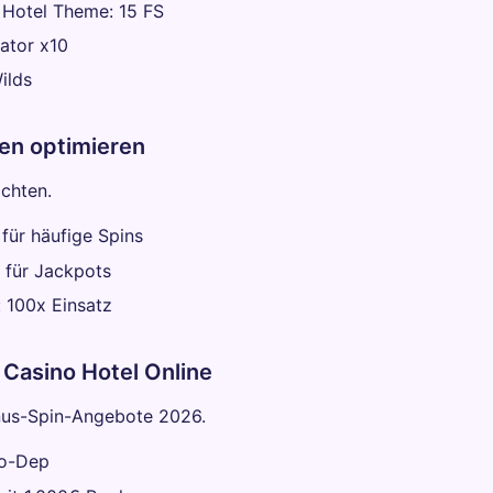
 Hotel Theme: 15 FS
kator x10
ilds
ien optimieren
achten.
für häufige Spins
 für Jackpots
: 100x Einsatz
 Casino Hotel Online
nus-Spin-Angebote 2026.
o-Dep