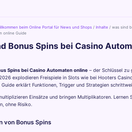
llkommen beim Online Portal für News und Shops
/
Inhalte
/
was sind b
n online Guide
nd Bonus Spins bei Casino Auto
?
us Spins bei Casino Automaten online
– der Schlüssel zu
2026 explodieren Freispiele in Slots wie bei Hooters Casin
r Guide erklärt Funktionen, Trigger und Strategien schrittwei
ultiplizieren Einsätze und bringen Multiplikatoren. Lernen S
n, ohne Risiko.
ion von Bonus Spins