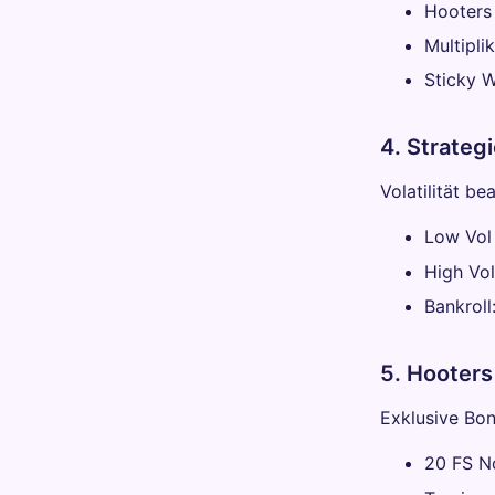
Hooters
Multipli
Sticky W
4. Strateg
Volatilität be
Low Vol 
High Vol
Bankroll
5. Hooters
Exklusive Bo
20 FS N