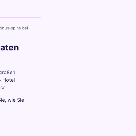
onus-spins bei
maten
 großen
o Hotel
se.
ie, wie Sie