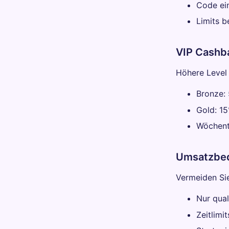
Code ei
Limits b
VIP Cashb
Höhere Level 
Bronze:
Gold: 15
Wöchent
Umsatzbed
Vermeiden Sie
Nur quali
Zeitlimit