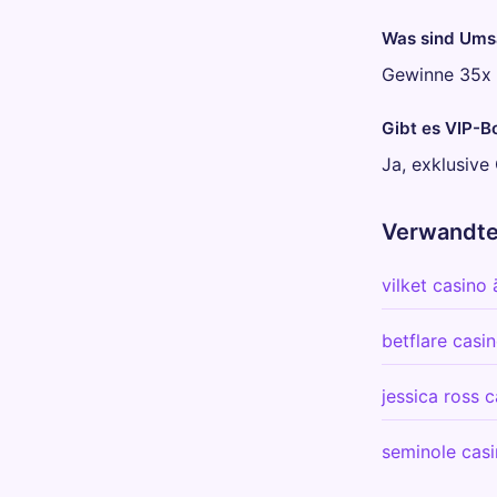
Was sind Ums
Gewinne 35x 
Gibt es VIP-B
Ja, exklusive
Verwandt
vilket casino 
betflare casi
jessica ross 
seminole cas