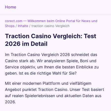
Home
corect.com — Willkommen beim Online Portal für News und
Shops
/
Inhalte
/
traction casino Vergleich
Traction Casino Vergleich: Test
2026 im Detail
Im Traction Casino Vergleich 2026 schneidet das
Casino stark ab. Wir analysieren Spiele, Boni und
Service objektiv, um Ihnen die besten Einblicke zu
geben. Ist es die richtige Wahl für Sie?
Mit einer modernen Plattform und vielfältigem
Angebot punktet Traction Casino. Unser Test basiert
auf realen Spielerlebnissen und aktuellen Daten aus
2026.