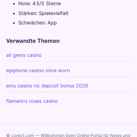
Note: 4.5/5 Sterne
Stärken: Spielevielfalt
Schwächen: App
Verwandte Themen
all gems casino
epiphone casino olive worn
emu casino no deposit bonus 2026
flamenco roses casino
© corect.com — Willkommen beim Online Portal für News und