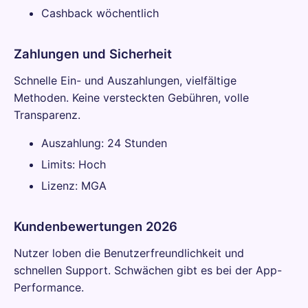
Cashback wöchentlich
Zahlungen und Sicherheit
Schnelle Ein- und Auszahlungen, vielfältige
Methoden. Keine versteckten Gebühren, volle
Transparenz.
Auszahlung: 24 Stunden
Limits: Hoch
Lizenz: MGA
Kundenbewertungen 2026
Nutzer loben die Benutzerfreundlichkeit und
schnellen Support. Schwächen gibt es bei der App-
Performance.