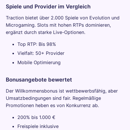
Spiele und Provider im Vergleich
Traction bietet über 2.000 Spiele von Evolution und
Microgaming. Slots mit hohen RTPs dominieren,
ergänzt durch starke Live-Optionen.
Top RTP: Bis 98%
Vielfalt: 50+ Provider
Mobile Optimierung
Bonusangebote bewertet
Der Willkommensbonus ist wettbewerbsfähig, aber
Umsatzbedingungen sind fair. Regelmäßige
Promotionen heben es von Konkurrenz ab.
200% bis 1.000 €
Freispiele inklusive