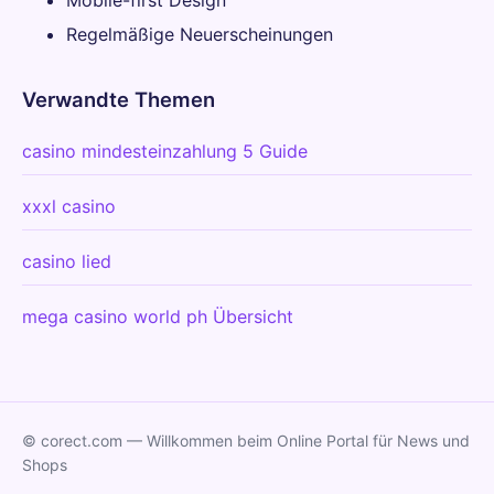
Mobile-first Design
Regelmäßige Neuerscheinungen
Verwandte Themen
casino mindesteinzahlung 5 Guide
xxxl casino
casino lied
mega casino world ph Übersicht
© corect.com — Willkommen beim Online Portal für News und
Shops