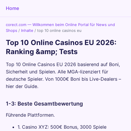
Home
corect.com — Willkommen beim Online Portal für News und
Shops
/
Inhalte
/
top 10 online casinos eu
Top 10 Online Casinos EU 2026:
Ranking &amp; Tests
Top 10 Online Casinos EU 2026 basierend auf Boni,
Sicherheit und Spielen. Alle MGA-lizenziert für
deutsche Spieler. Von 1000€ Boni bis Live-Dealers –
hier der Guide.
1-3: Beste Gesamtbewertung
Führende Plattformen.
1. Casino XYZ: 500€ Bonus, 3000 Spiele