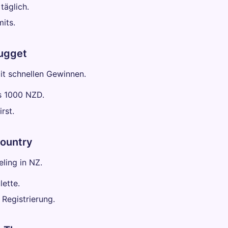
 täglich.
its.
Nugget
it schnellen Gewinnen.
s 1000 NZD.
rst.
Country
ling in NZ.
lette.
 Registrierung.