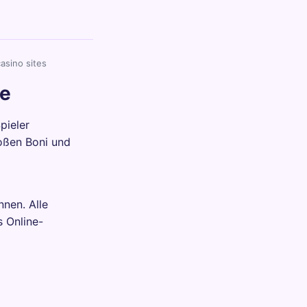
asino sites
te
pieler
roßen Boni und
nnen. Alle
s Online-