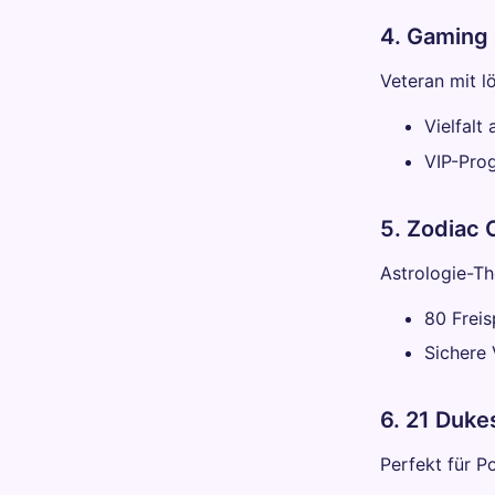
4. Gaming
Veteran mit 
Vielfalt
VIP-Pro
5. Zodiac 
Astrologie-T
80 Freis
Sichere 
6. 21 Duke
Perfekt für P