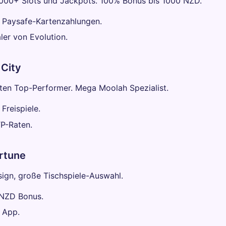
1000+ Slots und Jackpots. 100% Bonus bis 1000 NZD.
e Paysafe-Kartenzahlungen.
ler von Evolution.
 City
ten Top-Performer. Mega Moolah Spezialist.
 Freispiele.
P-Raten.
rtune
ign, große Tischspiele-Auswahl.
 NZD Bonus.
 App.