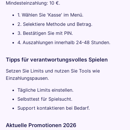
Mindesteinzahlung: 10 €.
1. Wählen Sie 'Kasse' im Menü.
2. Selektiere Methode und Betrag.
3. Bestätigen Sie mit PIN.
4. Auszahlungen innerhalb 24-48 Stunden.
Tipps für verantwortungsvolles Spielen
Setzen Sie Limits und nutzen Sie Tools wie
Einzahlungspausen.
Tägliche Limits einstellen.
Selbsttest für Spielsucht.
Support kontaktieren bei Bedarf.
Aktuelle Promotionen 2026