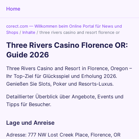
Home
corect.com — Willkommen beim Online Portal für News und
Shops
/
Inhalte
/
three rivers casino and resort florence or
Three Rivers Casino Florence OR:
Guide 2026
Three Rivers Casino and Resort in Florence, Oregon –
Ihr Top-Ziel für Glücksspiel und Erholung 2026.
Genießen Sie Slots, Poker und Resorts-Luxus.
Detaillierter Überblick über Angebote, Events und
Tipps für Besucher.
Lage und Anreise
Adresse: 777 NW Lost Creek Place, Florence, OR