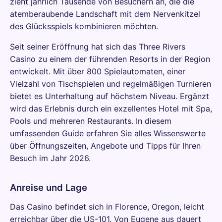
zieht jährlich Tausende von Besuchern an, die die
atemberaubende Landschaft mit dem Nervenkitzel
des Glücksspiels kombinieren möchten.
Seit seiner Eröffnung hat sich das Three Rivers
Casino zu einem der führenden Resorts in der Region
entwickelt. Mit über 800 Spielautomaten, einer
Vielzahl von Tischspielen und regelmäßigen Turnieren
bietet es Unterhaltung auf höchstem Niveau. Ergänzt
wird das Erlebnis durch ein exzellentes Hotel mit Spa,
Pools und mehreren Restaurants. In diesem
umfassenden Guide erfahren Sie alles Wissenswerte
über Öffnungszeiten, Angebote und Tipps für Ihren
Besuch im Jahr 2026.
Anreise und Lage
Das Casino befindet sich in Florence, Oregon, leicht
erreichbar über die US-101. Von Eugene aus dauert