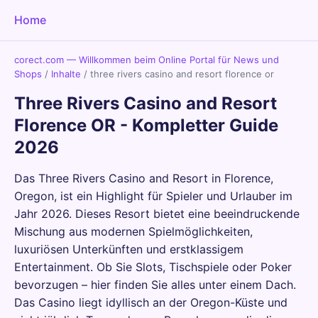
Home
corect.com — Willkommen beim Online Portal für News und
Shops
/
Inhalte
/
three rivers casino and resort florence or
Three Rivers Casino and Resort
Florence OR - Kompletter Guide
2026
Das Three Rivers Casino and Resort in Florence,
Oregon, ist ein Highlight für Spieler und Urlauber im
Jahr 2026. Dieses Resort bietet eine beeindruckende
Mischung aus modernen Spielmöglichkeiten,
luxuriösen Unterkünften und erstklassigem
Entertainment. Ob Sie Slots, Tischspiele oder Poker
bevorzugen – hier finden Sie alles unter einem Dach.
Das Casino liegt idyllisch an der Oregon-Küste und