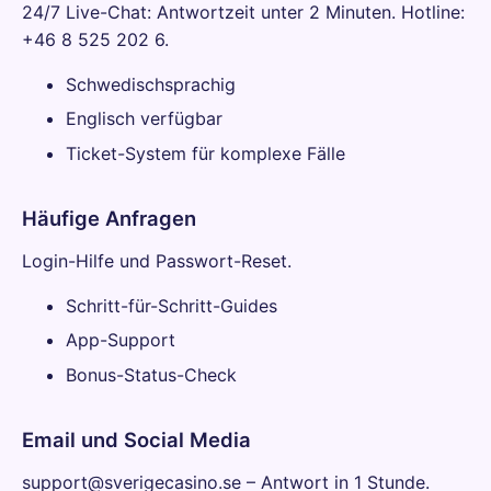
24/7 Live-Chat: Antwortzeit unter 2 Minuten. Hotline:
+46 8 525 202 6.
Schwedischsprachig
Englisch verfügbar
Ticket-System für komplexe Fälle
Häufige Anfragen
Login-Hilfe und Passwort-Reset.
Schritt-für-Schritt-Guides
App-Support
Bonus-Status-Check
Email und Social Media
support@sverigecasino.se
– Antwort in 1 Stunde.