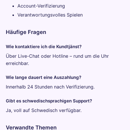
Account-Verifizierung
Verantwortungsvolles Spielen
Häufige Fragen
Wie kontaktiere ich die Kundtjänst?
Über Live-Chat oder Hotline – rund um die Uhr
erreichbar.
Wie lange dauert eine Auszahlung?
Innerhalb 24 Stunden nach Verifizierung.
Gibt es schwedischsprachigen Support?
Ja, voll auf Schwedisch verfügbar.
Verwandte Themen