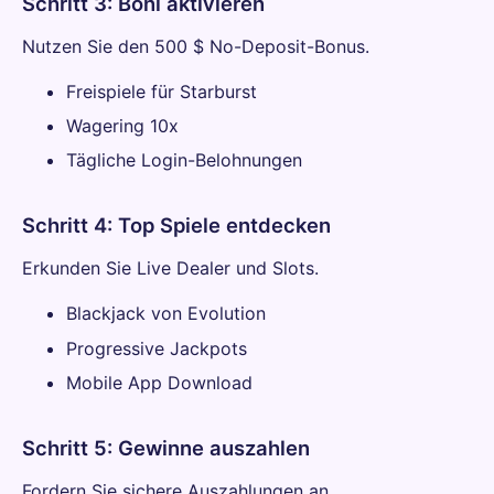
Schritt 3: Boni aktivieren
Nutzen Sie den 500 $ No-Deposit-Bonus.
Freispiele für Starburst
Wagering 10x
Tägliche Login-Belohnungen
Schritt 4: Top Spiele entdecken
Erkunden Sie Live Dealer und Slots.
Blackjack von Evolution
Progressive Jackpots
Mobile App Download
Schritt 5: Gewinne auszahlen
Fordern Sie sichere Auszahlungen an.