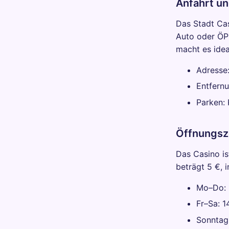
Anfahrt u
Das Stadt Cas
Auto oder ÖP
macht es idea
Adresse
Entfern
Parken: 
Öffnungsze
Das Casino is
beträgt 5 €, 
Mo–Do: 
Fr–Sa: 1
Sonntag