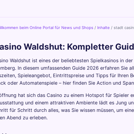
llkommen beim Online Portal für News und Shops
/
Inhalte
/
stadt casi
asino Waldshut: Kompletter Gui
ino Waldshut ist eines der beliebtesten Spielkasinos in der
mberg. In diesem umfassenden Guide 2026 erfahren Sie all
zeiten, Spieleangebot, Eintrittspreise und Tipps für Ihren 
ack oder Automatenspiele – hier finden Sie Action und Spa
röffnung hat sich das Casino zu einem Hotspot für Spieler e
sstattung und einem attraktiven Ambiente lädt es Jung und
hritt für Schritt durch alles, was Sie wissen müssen, um ein
en Abend zu erleben.