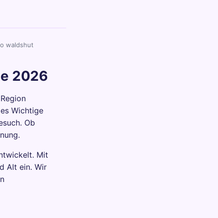
no waldshut
de 2026
 Region
es Wichtige
Besuch. Ob
nnung.
ntwickelt. Mit
 Alt ein. Wir
en