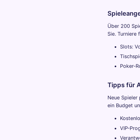
Spieleange
Über 200 Spie
Sie. Turniere 
Slots: V
Tischspi
Poker-R
Tipps für 
Neue Spieler 
ein Budget un
Kostenlo
VIP-Pro
Verantw