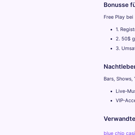
Bonusse fü
Free Play bei
1. Regist
2. 50$ g
3. Umsa
Nachtleben
Bars, Shows, 
Live-Mus
VIP-Acc
Verwandt
blue chip cas