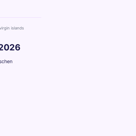
irgin islands
 2026
ischen