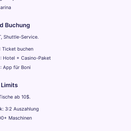
Carina
nd Buchung
, Shuttle-Service.
1: Ticket buchen
2: Hotel + Casino-Paket
3: App für Boni
 Limits
Tische ab 10$.
k: 3:2 Auszahlung
500+ Maschinen