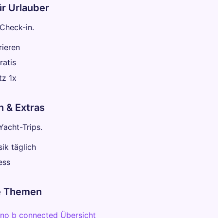
r Urlauber
 Check-in.
rieren
ratis
tz 1x
 & Extras
Yacht-Trips.
ik täglich
ess
e Themen
ino b connected Übersicht