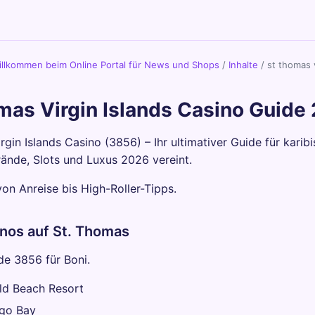
llkommen beim Online Portal für News und Shops
/
Inhalte
/
st thomas v
mas Virgin Islands Casino Guide
rgin Islands Casino (3856) – Ihr ultimativer Guide für karib
rände, Slots und Luxus 2026 vereint.
von Anreise bis High-Roller-Tipps.
nos auf St. Thomas
e 3856 für Boni.
ld Beach Resort
ngo Bay