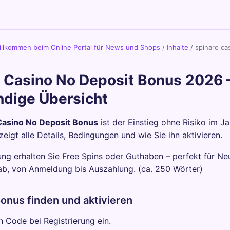
llkommen beim Online Portal für News und Shops
/
Inhalte
/
spinaro ca
 Casino No Deposit Bonus 2026 
ndige Übersicht
Casino No Deposit Bonus
ist der Einstieg ohne Risiko im J
zeigt alle Details, Bedingungen und wie Sie ihn aktivieren.
ng erhalten Sie Free Spins oder Guthaben – perfekt für Neu
ab, von Anmeldung bis Auszahlung. (ca. 250 Wörter)
 Bonus finden und aktivieren
 Code bei Registrierung ein.