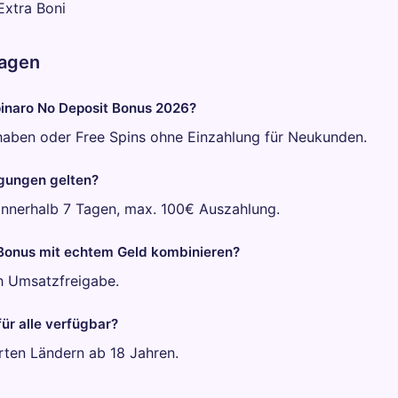
Extra Boni
ragen
pinaro No Deposit Bonus 2026?
haben oder Free Spins ohne Einzahlung für Neukunden.
gungen gelten?
innerhalb 7 Tagen, max. 100€ Auszahlung.
Bonus mit echtem Geld kombinieren?
h Umsatzfreigabe.
für alle verfügbar?
ierten Ländern ab 18 Jahren.