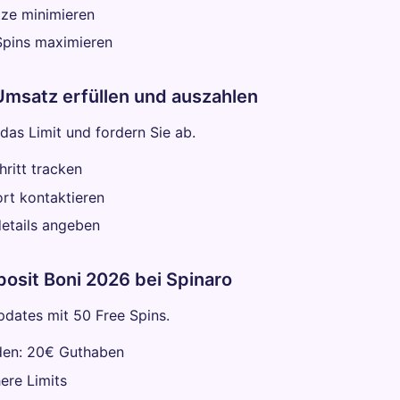
tze minimieren
Spins maximieren
 Umsatz erfüllen und auszahlen
 das Limit und fordern Sie ab.
hritt tracken
rt kontaktieren
etails angeben
osit Boni 2026 bei Spinaro
dates mit 50 Free Spins.
en: 20€ Guthaben
ere Limits