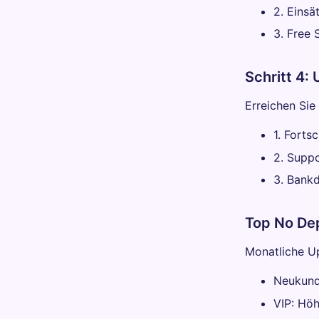
2. Einsä
3. Free 
Schritt 4:
Erreichen Sie
1. Fortsc
2. Suppo
3. Bankd
Top No Dep
Monatliche Up
Neukund
VIP: Höh