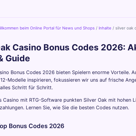
llkommen beim Online Portal für News und Shops
/
Inhalte
/
silver oak
Oak Casino Bonus Codes 2026: Ak
& Guide
sino Bonus Codes 2026 bieten Spielern enorme Vorteile. A
2-Modelle inspirieren, fokussieren wir uns auf frische Ang
alles Schritt für Schritt.
es Casino mit RTG-Software punkten Silver Oak mit hohen L
zahlungen. Lernen Sie, wie Sie die besten Codes nutzen.
 Top Bonus Codes 2026