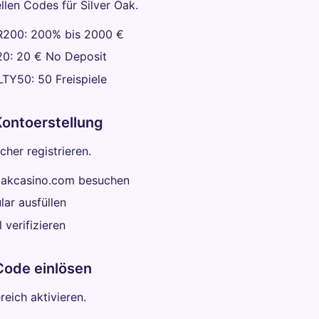
ellen Codes für Silver Oak.
ER200: 200% bis 2000 €
20: 20 € No Deposit
TY50: 50 Freispiele
 Kontoerstellung
cher registrieren.
roakcasino.com besuchen
lar ausfüllen
 verifizieren
 Code einlösen
reich aktivieren.