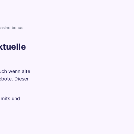
 casino bonus
tuelle
uch wenn alte
ebote. Dieser
imits und