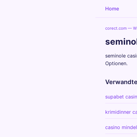
Home
corect.com — Wi
seminol
seminole casi
Optionen.
Verwandt
supabet casi
krimidinner c
casino minde