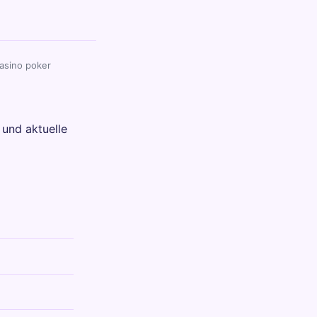
asino poker
 und aktuelle