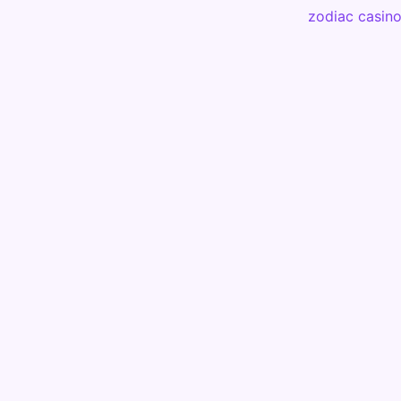
zodiac casin