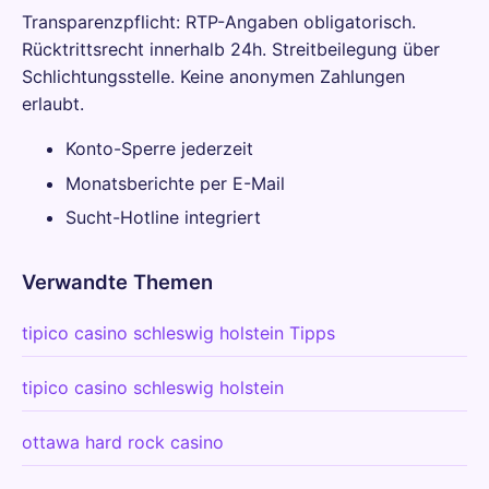
Transparenzpflicht: RTP-Angaben obligatorisch.
Rücktrittsrecht innerhalb 24h. Streitbeilegung über
Schlichtungsstelle. Keine anonymen Zahlungen
erlaubt.
Konto-Sperre jederzeit
Monatsberichte per E-Mail
Sucht-Hotline integriert
Verwandte Themen
tipico casino schleswig holstein Tipps
tipico casino schleswig holstein
ottawa hard rock casino