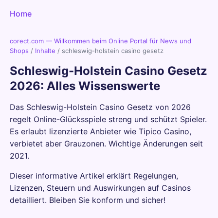
Home
corect.com — Willkommen beim Online Portal für News und
Shops
/
Inhalte
/
schleswig-holstein casino gesetz
Schleswig-Holstein Casino Gesetz
2026: Alles Wissenswerte
Das Schleswig-Holstein Casino Gesetz von 2026
regelt Online-Glücksspiele streng und schützt Spieler.
Es erlaubt lizenzierte Anbieter wie Tipico Casino,
verbietet aber Grauzonen. Wichtige Änderungen seit
2021.
Dieser informative Artikel erklärt Regelungen,
Lizenzen, Steuern und Auswirkungen auf Casinos
detailliert. Bleiben Sie konform und sicher!