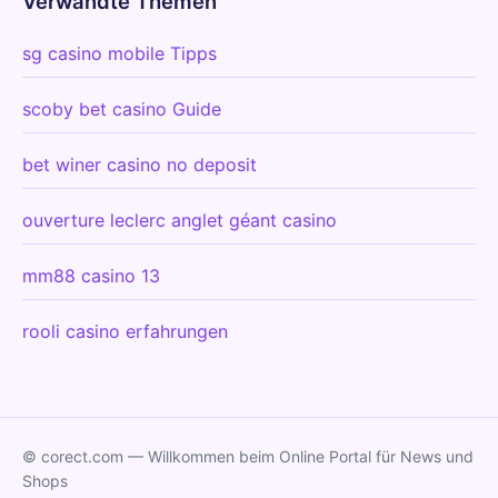
Verwandte Themen
sg casino mobile Tipps
scoby bet casino Guide
bet winer casino no deposit
ouverture leclerc anglet géant casino
mm88 casino 13
rooli casino erfahrungen
© corect.com — Willkommen beim Online Portal für News und
Shops