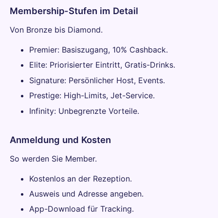
Membership-Stufen im Detail
Von Bronze bis Diamond.
Premier: Basiszugang, 10% Cashback.
Elite: Priorisierter Eintritt, Gratis-Drinks.
Signature: Persönlicher Host, Events.
Prestige: High-Limits, Jet-Service.
Infinity: Unbegrenzte Vorteile.
Anmeldung und Kosten
So werden Sie Member.
Kostenlos an der Rezeption.
Ausweis und Adresse angeben.
App-Download für Tracking.