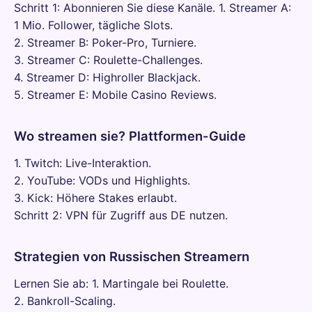
Schritt 1: Abonnieren Sie diese Kanäle. 1. Streamer A:
1 Mio. Follower, tägliche Slots.
2. Streamer B: Poker-Pro, Turniere.
3. Streamer C: Roulette-Challenges.
4. Streamer D: Highroller Blackjack.
5. Streamer E: Mobile Casino Reviews.
Wo streamen sie? Plattformen-Guide
1. Twitch: Live-Interaktion.
2. YouTube: VODs und Highlights.
3. Kick: Höhere Stakes erlaubt.
Schritt 2: VPN für Zugriff aus DE nutzen.
Strategien von Russischen Streamern
Lernen Sie ab: 1. Martingale bei Roulette.
2. Bankroll-Scaling.