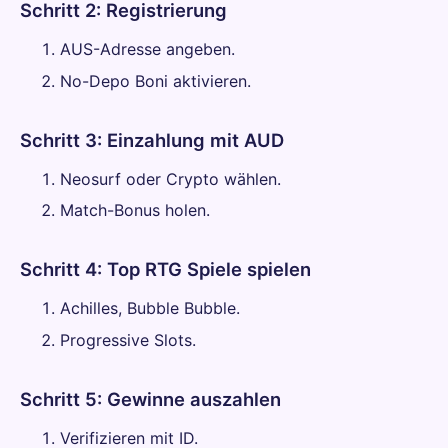
Schritt 2: Registrierung
AUS-Adresse angeben.
No-Depo Boni aktivieren.
Schritt 3: Einzahlung mit AUD
Neosurf oder Crypto wählen.
Match-Bonus holen.
Schritt 4: Top RTG Spiele spielen
Achilles, Bubble Bubble.
Progressive Slots.
Schritt 5: Gewinne auszahlen
Verifizieren mit ID.