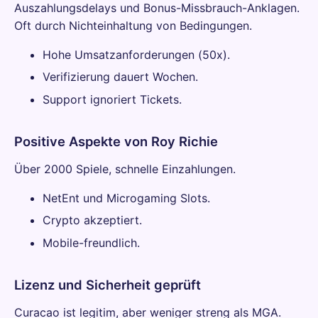
Auszahlungsdelays und Bonus-Missbrauch-Anklagen.
Oft durch Nichteinhaltung von Bedingungen.
Hohe Umsatzanforderungen (50x).
Verifizierung dauert Wochen.
Support ignoriert Tickets.
Positive Aspekte von Roy Richie
Über 2000 Spiele, schnelle Einzahlungen.
NetEnt und Microgaming Slots.
Crypto akzeptiert.
Mobile-freundlich.
Lizenz und Sicherheit geprüft
Curacao ist legitim, aber weniger streng als MGA.