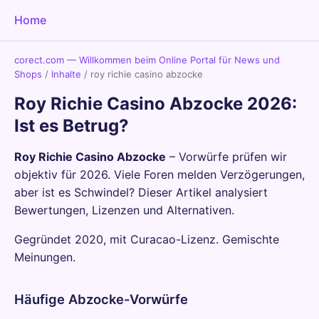
Home
corect.com — Willkommen beim Online Portal für News und
Shops
/
Inhalte
/
roy richie casino abzocke
Roy Richie Casino Abzocke 2026:
Ist es Betrug?
Roy Richie Casino Abzocke
– Vorwürfe prüfen wir
objektiv für 2026. Viele Foren melden Verzögerungen,
aber ist es Schwindel? Dieser Artikel analysiert
Bewertungen, Lizenzen und Alternativen.
Gegründet 2020, mit Curacao-Lizenz. Gemischte
Meinungen.
Häufige Abzocke-Vorwürfe