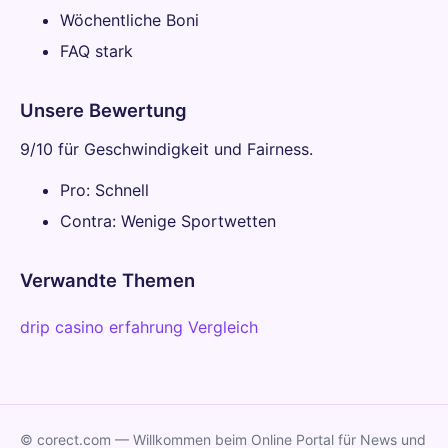
Wöchentliche Boni
FAQ stark
Unsere Bewertung
9/10 für Geschwindigkeit und Fairness.
Pro: Schnell
Contra: Wenige Sportwetten
Verwandte Themen
drip casino erfahrung Vergleich
© corect.com — Willkommen beim Online Portal für News und