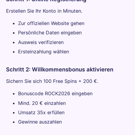
Erstellen Sie Ihr Konto in Minuten.
Zur offiziellen Website gehen
Persönliche Daten eingeben
Ausweis verifizieren
Ersteinzahlung wählen
Schritt 2: Willkommensbonus aktivieren
Sichern Sie sich 100 Free Spins + 200 €.
Bonuscode ROCK2026 eingeben
Mind. 20 € einzahlen
Umsatz 35x erfüllen
Gewinne auszahlen