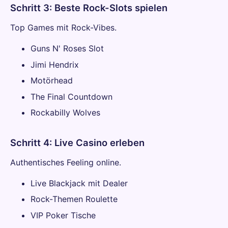
Schritt 3: Beste Rock-Slots spielen
Top Games mit Rock-Vibes.
Guns N' Roses Slot
Jimi Hendrix
Motörhead
The Final Countdown
Rockabilly Wolves
Schritt 4: Live Casino erleben
Authentisches Feeling online.
Live Blackjack mit Dealer
Rock-Themen Roulette
VIP Poker Tische