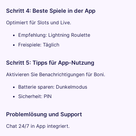
Schritt 4: Beste Spiele in der App
Optimiert für Slots und Live.
Empfehlung: Lightning Roulette
Freispiele: Täglich
Schritt 5: Tipps für App-Nutzung
Aktivieren Sie Benachrichtigungen für Boni.
Batterie sparen: Dunkelmodus
Sicherheit: PIN
Problemlösung und Support
Chat 24/7 in App integriert.