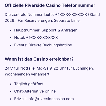
Offizielle Riverside Casino Telefonnummer
Die zentrale Nummer lautet +1-XXX-XXX-XXXX (Stand
2026). Für Reservierungen: Separate Linie.
Hauptnummer: Support & Anfragen
Hotel: +1-XXX-XXX-XXXX
Events: Direkte Buchungshotline
Wann ist das Casino erreichbar?
24/7 für Notfälle, Mo-Sa 9-22 Uhr für Buchungen.
Wochenenden verlängert.
Täglich geöffnet
Chat-Alternative online
E-Mail:
info@riversidecasino.com