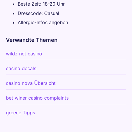
Beste Zeit: 18-20 Uhr
Dresscode: Casual
Allergie-Infos angeben
Verwandte Themen
wildz net casino
casino decals
casino nova Übersicht
bet winer casino complaints
greece Tipps