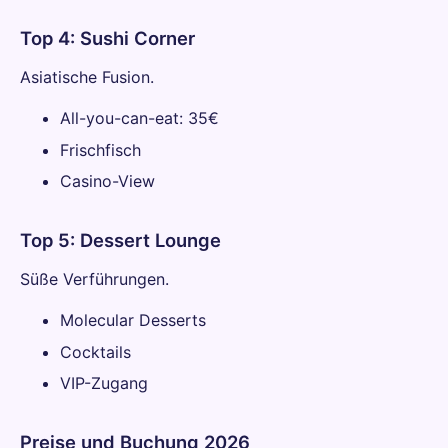
Top 4: Sushi Corner
Asiatische Fusion.
All-you-can-eat: 35€
Frischfisch
Casino-View
Top 5: Dessert Lounge
Süße Verführungen.
Molecular Desserts
Cocktails
VIP-Zugang
Preise und Buchung 2026