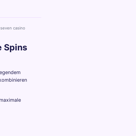
 seven casino
e Spins
fregendem
 kombinieren
 maximale