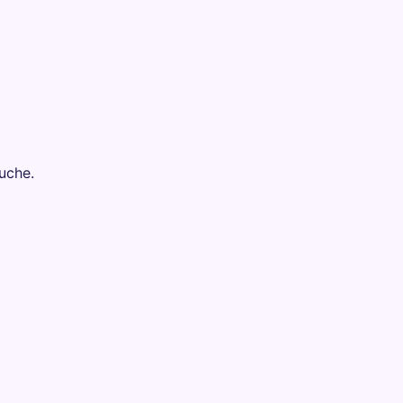
uche.