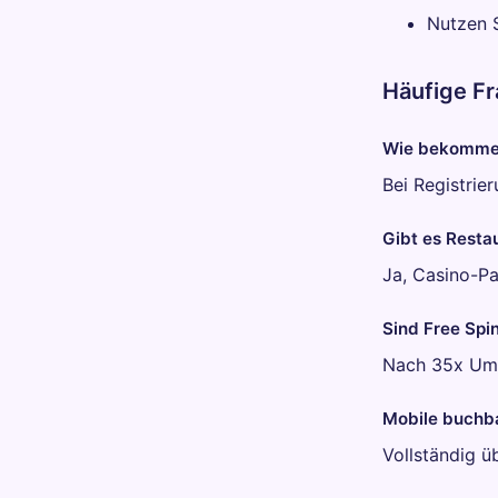
Nutzen 
Häufige F
Wie bekomme i
Bei Registrie
Gibt es Resta
Ja, Casino-Pa
Sind Free Spi
Nach 35x Ums
Mobile buchb
Vollständig ü