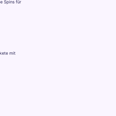
ee Spins für
kete mit