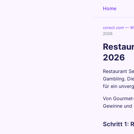
Home
corect.com — Wi
2026
Restaur
2026
Restaurant Se
Gambling. Die
für ein unverg
Von Gourmet-
Gewinne und 
Schritt 1: