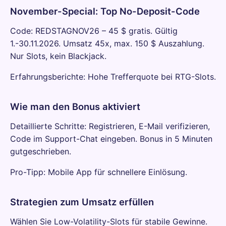
November-Special: Top No-Deposit-Code
Code: REDSTAGNOV26 – 45 $ gratis. Gültig
1.-30.11.2026. Umsatz 45x, max. 150 $ Auszahlung.
Nur Slots, kein Blackjack.
Erfahrungsberichte: Hohe Trefferquote bei RTG-Slots.
Wie man den Bonus aktiviert
Detaillierte Schritte: Registrieren, E-Mail verifizieren,
Code im Support-Chat eingeben. Bonus in 5 Minuten
gutgeschrieben.
Pro-Tipp: Mobile App für schnellere Einlösung.
Strategien zum Umsatz erfüllen
Wählen Sie Low-Volatility-Slots für stabile Gewinne.