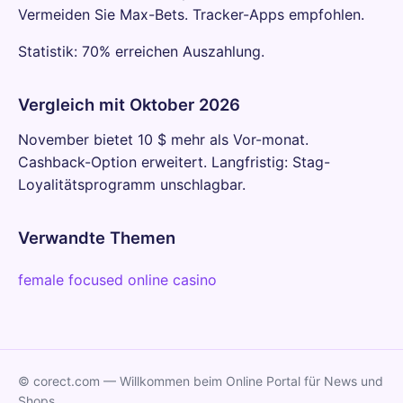
Vermeiden Sie Max-Bets. Tracker-Apps empfohlen.
Statistik: 70% erreichen Auszahlung.
Vergleich mit Oktober 2026
November bietet 10 $ mehr als Vor-monat.
Cashback-Option erweitert. Langfristig: Stag-
Loyalitätsprogramm unschlagbar.
Verwandte Themen
female focused online casino
© corect.com — Willkommen beim Online Portal für News und
Shops