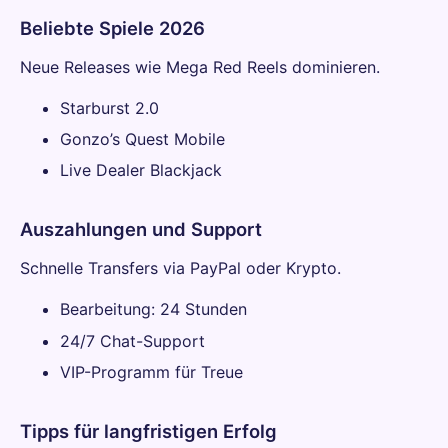
Beliebte Spiele 2026
Neue Releases wie Mega Red Reels dominieren.
Starburst 2.0
Gonzo’s Quest Mobile
Live Dealer Blackjack
Auszahlungen und Support
Schnelle Transfers via PayPal oder Krypto.
Bearbeitung: 24 Stunden
24/7 Chat-Support
VIP-Programm für Treue
Tipps für langfristigen Erfolg