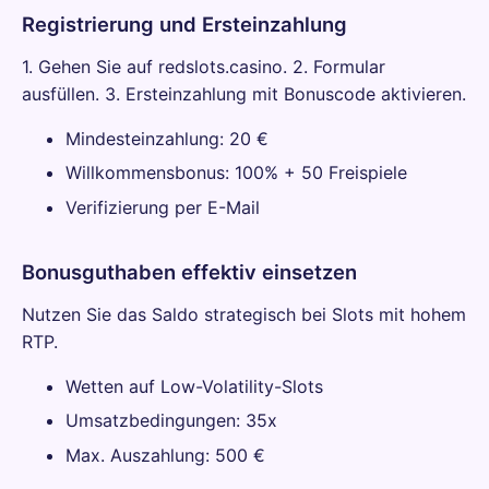
Registrierung und Ersteinzahlung
1. Gehen Sie auf redslots.casino. 2. Formular
ausfüllen. 3. Ersteinzahlung mit Bonuscode aktivieren.
Mindesteinzahlung: 20 €
Willkommensbonus: 100% + 50 Freispiele
Verifizierung per E-Mail
Bonusguthaben effektiv einsetzen
Nutzen Sie das Saldo strategisch bei Slots mit hohem
RTP.
Wetten auf Low-Volatility-Slots
Umsatzbedingungen: 35x
Max. Auszahlung: 500 €