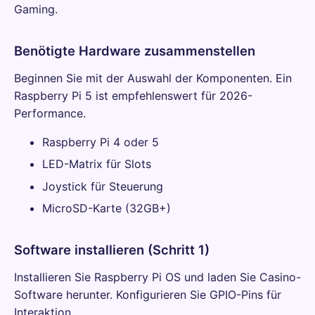
Gaming.
Benötigte Hardware zusammenstellen
Beginnen Sie mit der Auswahl der Komponenten. Ein
Raspberry Pi 5 ist empfehlenswert für 2026-
Performance.
Raspberry Pi 4 oder 5
LED-Matrix für Slots
Joystick für Steuerung
MicroSD-Karte (32GB+)
Software installieren (Schritt 1)
Installieren Sie Raspberry Pi OS und laden Sie Casino-
Software herunter. Konfigurieren Sie GPIO-Pins für
Interaktion.