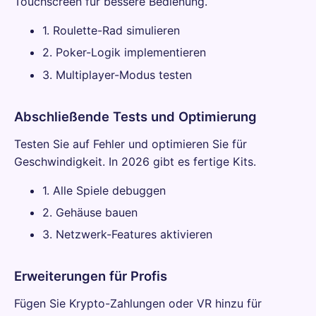
Touchscreen für bessere Bedienung.
1. Roulette-Rad simulieren
2. Poker-Logik implementieren
3. Multiplayer-Modus testen
Abschließende Tests und Optimierung
Testen Sie auf Fehler und optimieren Sie für
Geschwindigkeit. In 2026 gibt es fertige Kits.
1. Alle Spiele debuggen
2. Gehäuse bauen
3. Netzwerk-Features aktivieren
Erweiterungen für Profis
Fügen Sie Krypto-Zahlungen oder VR hinzu für