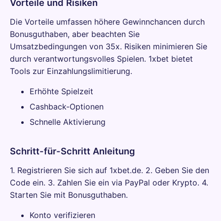
Vorteile und Risiken
Die Vorteile umfassen höhere Gewinnchancen durch
Bonusguthaben, aber beachten Sie
Umsatzbedingungen von 35x. Risiken minimieren Sie
durch verantwortungsvolles Spielen. 1xbet bietet
Tools zur Einzahlungslimitierung.
Erhöhte Spielzeit
Cashback-Optionen
Schnelle Aktivierung
Schritt-für-Schritt Anleitung
1. Registrieren Sie sich auf 1xbet.de. 2. Geben Sie den
Code ein. 3. Zahlen Sie ein via PayPal oder Krypto. 4.
Starten Sie mit Bonusguthaben.
Konto verifizieren