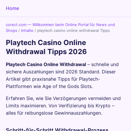
Home
corect.com — Willkommen beim Online Portal für News und
Shops
/
Inhalte
/
playtech casino online withdrawal Tipps
Playtech Casino Online
Withdrawal Tipps 2026
Playtech Casino Online Withdrawal
– schnelle und
sichere Auszahlungen sind 2026 Standard. Dieser
Artikel gibt praxisnahe Tipps für Playtech-
Plattformen wie Age of the Gods Slots.
Erfahren Sie, wie Sie Verzögerungen vermeiden und
Limits maximieren. Von Verifizierung bis Krypto –
alles für reibungslose Gewinnauszahlungen.
Schritt-für-Schritt Withdrawal-Prozess